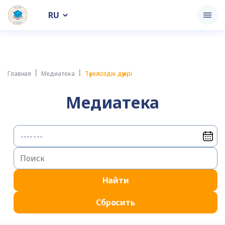
RU
Главная
Медиатека
Тәуелсіздік дәуірі
Медиатека
Найти
Сбросить